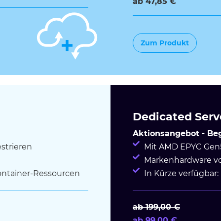
ab 47,85 €
Zum Produkt
Dedicated Serv
Aktionsangebot - Beg
estrieren
Mit AMD EPYC Gen5
Markenhardware v
Container-Ressourcen
In Kürze verfügbar
ab 199,00 €
ab 99,00 €