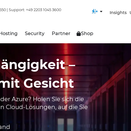
550
| Support:
+49 2203 1045 3600
Insights
Hosting
Security
Partner
Shop
ängigkeit –
 mit Gesicht
er Azure? Holen Sie sich die
en Cloud-Lösungen, auf die Sie
land