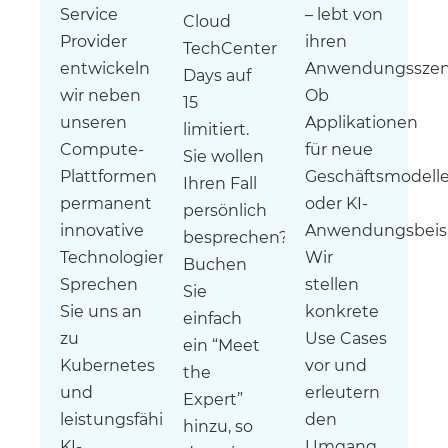
Service
– lebt von
Cloud
Provider
ihren
TechCenter
entwickeln
Anwendungsszena
Days auf
wir neben
Ob
15
unseren
Applikationen
limitiert.
Compute-
für neue
Sie wollen
Plattformen
Geschäftsmodell
Ihren Fall
permanent
oder KI-
persönlich
innovative
Anwendungsbeisp
besprechen?
Technologien.
Wir
Buchen
Sprechen
stellen
Sie
Sie uns an
konkrete
einfach
zu
Use Cases
ein “Meet
Kubernetes
vor und
the
und
erleutern
Expert”
leistungsfähigen
den
hinzu, so
KI-
Umgang