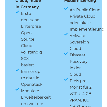
Cloud, made
Modernisierung
in Germany
Als Public Cloud,
Erste
Private Cloud
deutsche
oder lokale
Enterprise
Implementierung
Open
VMware
Source
Sovereign
Cloud,
Cloud
vollständig
Disaster
SCS-
Recovery
basiert
in der
Immer up
Cloud
to date in
Preis pro
OpenStack
Monat für 2
Modulare
vCPU, 4 GB
Erweiterbarkeit
vRAM, 100
um weitere
GB Storage