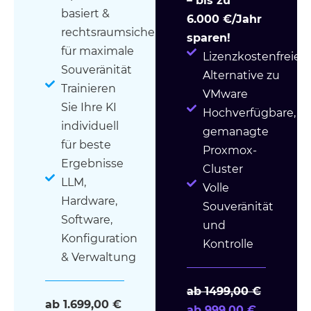
– bis zu
basiert &
6.000 €/Jahr
rechtsraumsicher
sparen!
für maximale
Lizenzkostenfreie
Souveränität
Alternative zu
Trainieren
VMware
Sie Ihre KI
Hochverfügbare,
individuell
gemanagte
für beste
Proxmox-
Ergebnisse
Cluster
LLM,
Volle
Hardware,
Souveränität
Software,
und
Konfiguration
Kontrolle
& Verwaltung
ab 1499,00 €
ab 1.699,00 €
ab 999,00 €