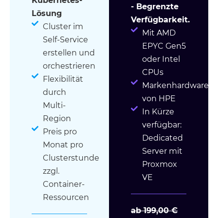
Kubernetes-
- Begrenzte
Lösung
Verfügbarkeit.
Cluster im
Mit AMD
Self-Service
EPYC Gen5
erstellen und
oder Intel
orchestrieren
CPUs
Flexibilität
Markenhardware
durch
von HPE
Multi-
In Kürze
Region
verfügbar:
Preis pro
Dedicated
Monat pro
Server mit
Clusterstunde
Proxmox
zzgl.
VE
Container-
Ressourcen
ab 199,00 €