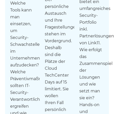
bietet ein
Welche
persönliche
umfangreiches
Tools kann
Austausch
Security-
man
und Ihre
Portfolio
einsetzen,
Fragestellungen
inkl.
um
stehen im
Partnerlösungen
Security-
Vordergrund.
von Link11.
Schwachstellen
Deshalb
Wie erfolgt
im
sind die
das
Unternehmen
Plätze der
Zusammenspiel
aufzudecken?
Cloud
der
Welche
TechCenter
Lösungen
Präventivmaßnahmen
Days auf 15
und wie
sollten IT-
limitiert. Sie
setzt man
Security-
wollen
sie ein?
Verantwortliche
Ihren Fall
Hands-on
ergreifen
persönlich
und
und wie