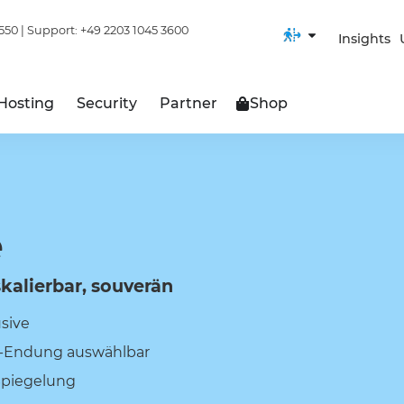
550
| Support:
+49 2203 1045 3600
Insights
Hosting
Security
Partner
Shop
e
skalierbar, souverän
usive
et-Endung auswählbar
Spiegelung