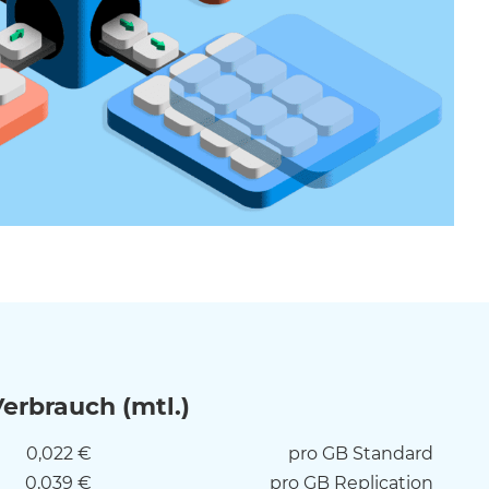
rbrauch (mtl.)
0,022 €
pro GB Standard
0,039 €
pro GB Replication