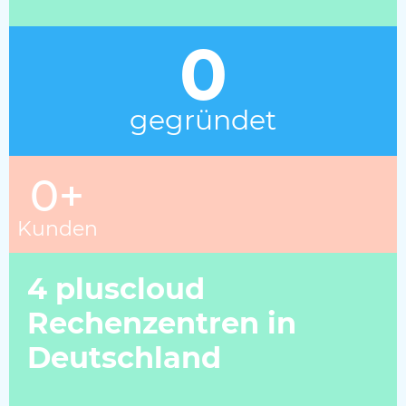
0
gegründet
0
+
Kunden
4 pluscloud
Rechenzentren in
Deutschland