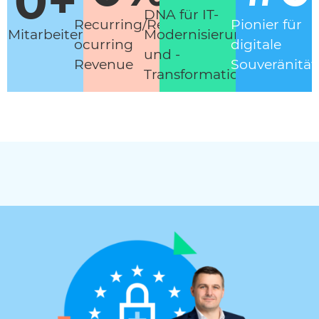
0
+
DNA für IT-
Recurring/Re-
Pionier für
Modernisierung
Mitarbeiter
ocurring
digitale
und -
Revenue
Souveränität
Transformation