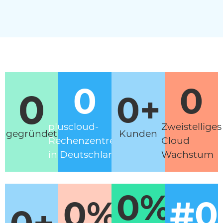
0
0
0
0
+
pluscloud-
Zweistelliges
gegründet
Kunden
Rechenzentren
Cloud
in Deutschland
Wachstum
0
%
0
%
#
0