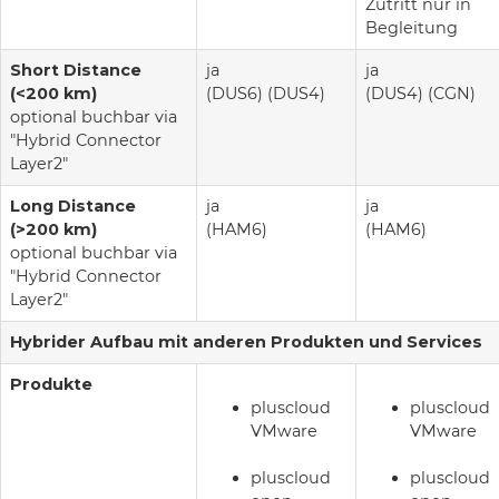
Zutritt nur in
Begleitung
Short Distance
ja
ja
(<200 km)
(DUS6) (DUS4)
(DUS4) (CGN)
optional buchbar via
"Hybrid Connector
Layer2"
Long Distance
ja
ja
(>200 km)
(HAM6)
(HAM6)
optional buchbar via
"Hybrid Connector
Layer2"
Hybrider Aufbau mit anderen Produkten und Services
Produkte
pluscloud
pluscloud
VMware
VMware
pluscloud
pluscloud