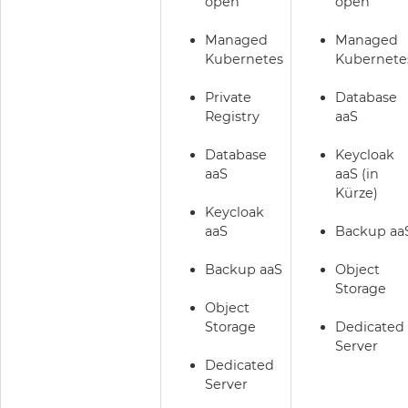
open
open
Managed
Managed
Kubernetes
Kubernete
Private
Database
Registry
aaS
Database
Keycloak
aaS
aaS (in
Kürze)
Keycloak
aaS
Backup aa
Backup aaS
Object
Storage
Object
Storage
Dedicated
Server
Dedicated
Server