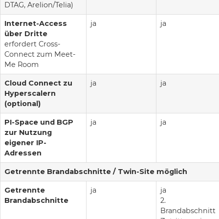
DTAG, Arelion/Telia)
Internet-Access
ja
ja
über Dritte
erfordert Cross-
Connect zum Meet-
Me Room
Cloud Connect zu
ja
ja
Hyperscalern
(optional)
PI-Space und BGP
ja
ja
zur Nutzung
eigener IP-
Adressen
Getrennte Brandabschnitte / Twin-Site möglich
Getrennte
ja
ja
Brandabschnitte
2.
Brandabschnitt