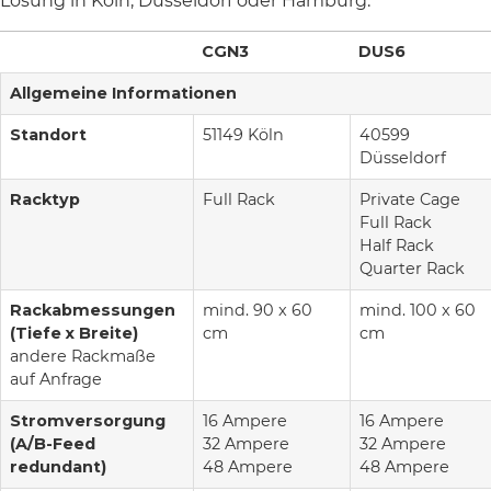
Lösung in Köln, Düsseldorf oder Hamburg.
CGN3
DUS6
Allgemeine Informationen
Standort
51149 Köln
40599
Düsseldorf
Racktyp
Full Rack
Private Cage
Full Rack
Half Rack
Quarter Rack
Rackabmessungen
mind. 90 x 60
mind. 100 x 60
(Tiefe x Breite)
cm
cm
andere Rackmaße
auf Anfrage
Stromversorgung
16 Ampere
16 Ampere
(A/B-Feed
32 Ampere
32 Ampere
redundant)
48 Ampere
48 Ampere