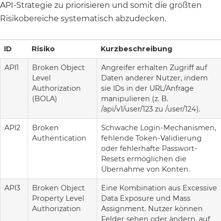
API-Strategie zu priorisieren und somit die größten
Risikobereiche systematisch abzudecken.
ID
Risiko
Kurzbeschreibung
API1
Broken Object
Angreifer erhalten Zugriff auf
Level
Daten anderer Nutzer, indem
Authorization
sie IDs in der URL/Anfrage
(BOLA)
manipulieren (z. B.
/api/v1/user/123 zu /user/124).
API2
Broken
Schwache Login-Mechanismen,
Authentication
fehlende Token-Validierung
oder fehlerhafte Passwort-
Resets ermöglichen die
Übernahme von Konten.
API3
Broken Object
Eine Kombination aus Excessive
Property Level
Data Exposure und Mass
Authorization
Assignment. Nutzer können
Felder sehen oder ändern, auf