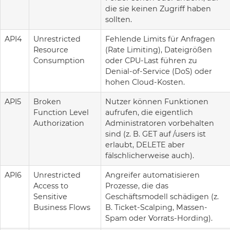
die sie keinen Zugriff haben
sollten.
API4
Unrestricted
Fehlende Limits für Anfragen
Resource
(Rate Limiting), Dateigrößen
Consumption
oder CPU-Last führen zu
Denial-of-Service (DoS) oder
hohen Cloud-Kosten.
API5
Broken
Nutzer können Funktionen
Function Level
aufrufen, die eigentlich
Authorization
Administratoren vorbehalten
sind (z. B. GET auf /users ist
erlaubt, DELETE aber
fälschlicherweise auch).
API6
Unrestricted
Angreifer automatisieren
Access to
Prozesse, die das
Sensitive
Geschäftsmodell schädigen (z.
Business Flows
B. Ticket-Scalping, Massen-
Spam oder Vorrats-Hording).