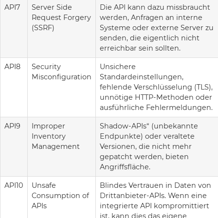
API7
Server Side
Die API kann dazu missbraucht
Request Forgery
werden, Anfragen an interne
(SSRF)
Systeme oder externe Server zu
senden, die eigentlich nicht
erreichbar sein sollten.
API8
Security
Unsichere
Misconfiguration
Standardeinstellungen,
fehlende Verschlüsselung (TLS),
unnötige HTTP-Methoden oder
ausführliche Fehlermeldungen.
API9
Improper
Shadow-APIs“ (unbekannte
Inventory
Endpunkte) oder veraltete
Management
Versionen, die nicht mehr
gepatcht werden, bieten
Angriffsfläche.
API10
Unsafe
Blindes Vertrauen in Daten von
Consumption of
Drittanbieter-APIs. Wenn eine
APIs
integrierte API kompromittiert
ist, kann dies das eigene