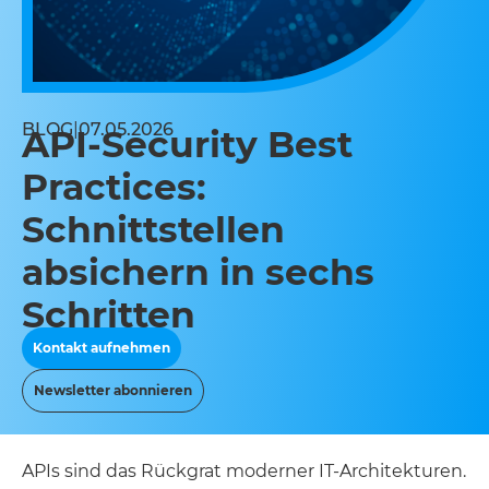
BLOG
|
07.05.2026
API-Security Best
Practices:
Schnittstellen
absichern in sechs
Schritten
Kontakt aufnehmen
Newsletter abonnieren
APIs sind das Rückgrat moderner IT-Architekturen.