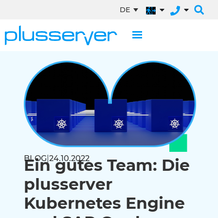
DE
BLOG
|
24.10.2022
Ein gutes Team: Die
plusserver
Kubernetes Engine