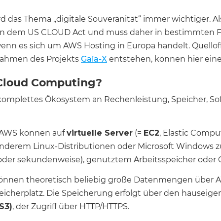
ird das Thema „digitale Souveränität“ immer wichtiger. 
 dem US CLOUD Act und muss daher in bestimmten Fäll
n es sich um AWS Hosting in Europa handelt. Quelloff
Rahmen des Projekts
Gaia-X
entstehen, können hier eine 
Cloud Computing?
komplettes Ökosystem an Rechenleistung, Speicher, So
n AWS können auf
virtuelle Server
(=
EC2
, Elastic Compu
nderem Linux-Distributionen oder Microsoft Windows 
- oder sekundenweise), genutztem Arbeitsspeicher oder
nnen theoretisch beliebig große Datenmengen über AW
eicherplatz. Die Speicherung erfolgt über den hauseig
S3)
, der Zugriff über HTTP/HTTPS.