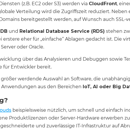
Diensten (z.B. EC2 oder S3) werden via
CloudFront
, ein
globale Verteilung wird die Zugriffszeit reduziert. Nebe
Domains bereitgestellt werden, auf Wunsch auch SSL-ve
eDB
und
Relational Database Service (RDS)
stehen zwe
erstere eher für „einfache“ Ablagen gedacht ist. Die v
 Server oder Oracle.
twicklung über das Analysieren und Debuggen sowie Test
für Entwickler bereit.
ig größer werdende Auswahl an Software, die unabhängi
iche Anwendungen aus den Bereichen
IoT, AI oder Big Da
ng?
louds
beispielsweise nützlich, um schnell und einfach 
ene Produktlizenzen oder Server-Hardware erwerben zu
eschneiderte und zuverlässige IT-Infrastruktur auf Abru