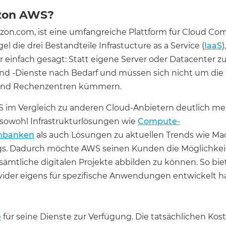
azon AWS?
on.com, ist eine umfangreiche Plattform für Cloud Com
l die drei Bestandteile Infrastucture as a Service (
IaaS
)
er einfach gesagt: Statt eigene Server oder Datacenter z
 und -Dienste nach Bedarf und müssen sich nicht um di
und Rechenzentren kümmern.
S im Vergleich zu anderen Cloud-Anbietern deutlich me
sowohl Infrastrukturlösungen wie
Compute-
nbanken
als auch Lösungen zu aktuellen Trends wie Mac
ings. Dadurch möchte AWS seinen Kunden die Möglichkeit 
sämtliche digitalen Projekte abbilden zu können. So bi
ider eigens für spezifische Anwendungen entwickelt ha
e
für seine Dienste zur Verfügung. Die tatsächlichen Kost