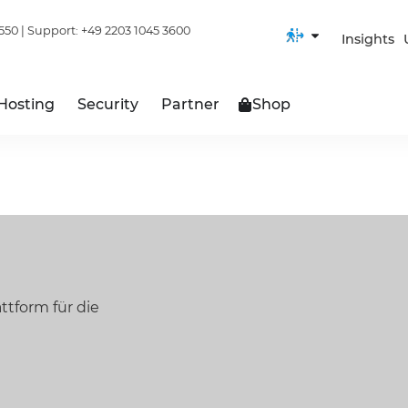
550
| Support:
+49 2203 1045 3600
Insights
Hosting
Security
Partner
Shop
ttform für die