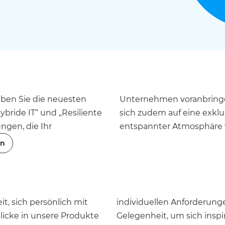
eben Sie die neuesten
ft machen. Freuen Sie
bride IT“ und „Resiliente
ng, bei der Sie sich in
ngen, die Ihr
entspannter Atmosphäre 
en
t, sich persönlich mit
ie diese einzigartige
licke in unsere Produkte
Gelegenheit, um sich inspi