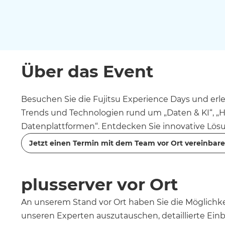
Über das Event
Besuchen Sie die Fujitsu Experience Days und erl
Unternehmen voranbringen und es fit für die Zukun
Trends und Technologien rund um „Daten & KI“, „Hy
sich zudem auf eine exklusive Abendveranstaltu
Datenplattformen“. Entdecken Sie innovative Lösu
Jetzt einen Termin mit dem Team vor Ort vereinbar
plusserver vor Ort
An unserem Stand vor Ort haben Sie die Möglichkei
individuellen Anforderungen zu finden. Nutzen S
unseren Experten auszutauschen, detaillierte Einb