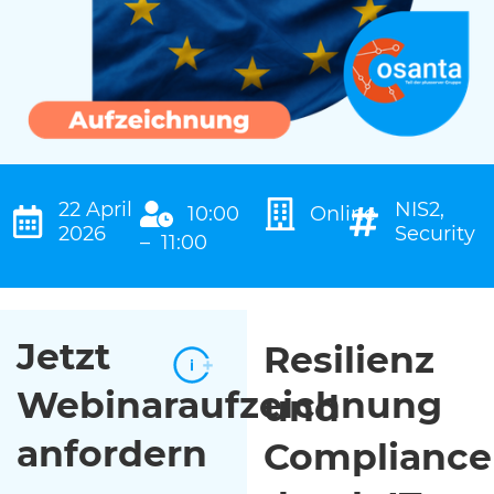
22 April
NIS2
,
10:00
Online
2026
Security
– 11:00
Jetzt
Resilienz
Webinaraufzeichnung
und
anfordern
Compliance