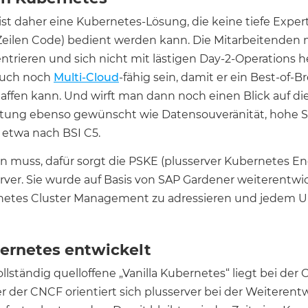
t daher eine Kubernetes-Lösung, die keine tiefe Experti
Zeilen Code) bedient werden kann. Die Mitarbeitenden m
ieren und sich nicht mit lästigen Day-2-Operations 
 auch noch
Multi-Cloud
-fähig sein, damit er ein Best-of-B
en kann. Und wirft man dann noch einen Blick auf die 
ung ebenso gewünscht wie Datensouveränität, hohe S
 etwa nach BSI C5.
en muss, dafür sorgt die PSKE (plusserver Kubernetes E
ver. Sie wurde auf Basis von SAP Gardener weiterentwi
etes Cluster Management zu adressieren und jedem 
rnetes entwickelt
llständig quelloffene „Vanilla Kubernetes“ liegt bei de
er der CNCF orientiert sich plusserver bei der Weiteren