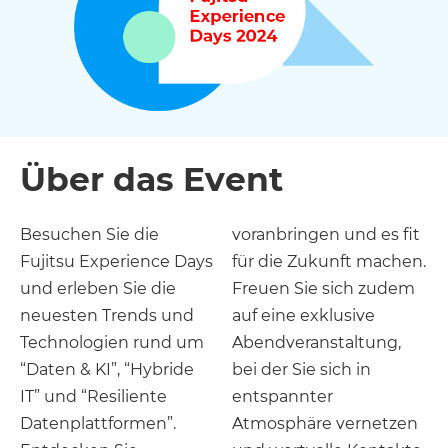
Über das Event
Besuchen Sie die
voranbringen und es fit
Fujitsu Experience Days
für die Zukunft machen.
und erleben Sie die
Freuen Sie sich zudem
neuesten Trends und
auf eine exklusive
Technologien rund um
Abendveranstaltung,
“Daten & KI”, “Hybride
bei der Sie sich in
IT” und “Resiliente
entspannter
Datenplattformen”.
Atmosphäre vernetzen