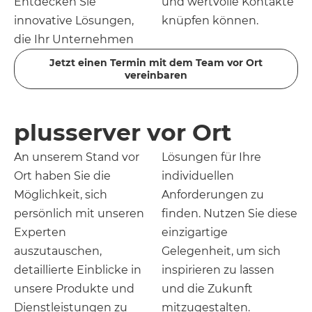
Entdecken Sie
und wertvolle Kontakte
innovative Lösungen,
knüpfen können.
die Ihr Unternehmen
Jetzt einen Termin mit dem Team vor Ort
vereinbaren
plusserver vor Ort
An unserem Stand vor
Lösungen für Ihre
Ort haben Sie die
individuellen
Möglichkeit, sich
Anforderungen zu
persönlich mit unseren
finden. Nutzen Sie diese
Experten
einzigartige
auszutauschen,
Gelegenheit, um sich
detaillierte Einblicke in
inspirieren zu lassen
unsere Produkte und
und die Zukunft
Dienstleistungen zu
mitzugestalten.